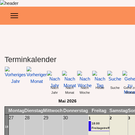
Terminkalender
Nach
Nach
Nach
Heute
Suche
Gehe z
Jahr
Monat
Woche
Monat
Mai 2026
Montag
Dienstag
Mittwoch
Donnerstag
Freitag
Samstag
So
27
28
29
30
1
2
3
18:00
18
Freitagstreff