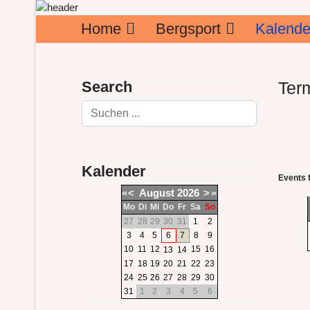
Home
Bergsport
Kalende
Search
Ter
Suchen
Kalender
Events 
«
<
August
2026
>
»
Mo
Di
Mi
Do
Fr
Sa
So
27
28
29
30
31
1
2
3
4
5
6
7
8
9
10
11
12
15
16
13
14
17
18
19
20
21
22
23
24
25
26
27
28
29
30
31
1
2
3
4
5
6