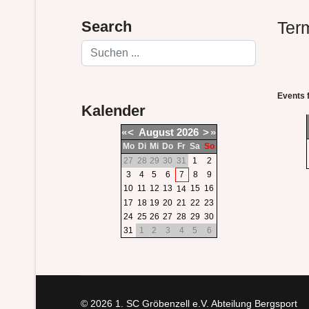
Search
Ter
Suchen
Events 
Kalender
«
<
August
2026
>
»
Mo
Di
Mi
Do
Fr
Sa
So
27
28
29
30
31
1
2
3
4
5
6
7
8
9
10
11
12
13
15
16
14
17
18
19
20
21
22
23
24
25
26
27
28
29
30
31
1
2
3
4
5
6
© 2026 1. SC Gröbenzell e.V. Abteilung Bergsport