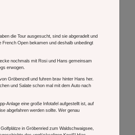
aben die Tour ausgesucht, sind sie abgeradelt und
r die French Open bekamen und deshalb unbedingt
 Strecke nochmals mit Rosi und Hans gemeinsam
wegs erwogen.
 von Gröbenzell und fuhren brav hinter Hans her.
Kuchen und Salate schon mal mit dem Auto nach
Anlage eine große Infotafel aufgestellt ist, auf
ise abgefahren werden sollte. Wer genau
n Golfplätze in Gröbenried zum Waldschwaigsee,
bensgeschichte des unglückseligen Kneißl Hias