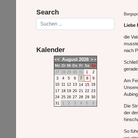
Search
Bergspo
Suchen
Liebe 
die Va
musste
Kalender
nach P
«
<
August
2026
>
»
Schlie
Mo
Di
Mi
Do
Fr
Sa
So
gerade
27
28
29
30
31
1
2
3
4
5
6
7
8
9
Am Feie
10
11
12
13
16
14
15
Unsere
17
18
19
20
21
22
23
Aubing
24
25
26
27
28
29
30
31
1
2
3
4
5
6
Die Str
der de
hinsch
So füh
wo eine