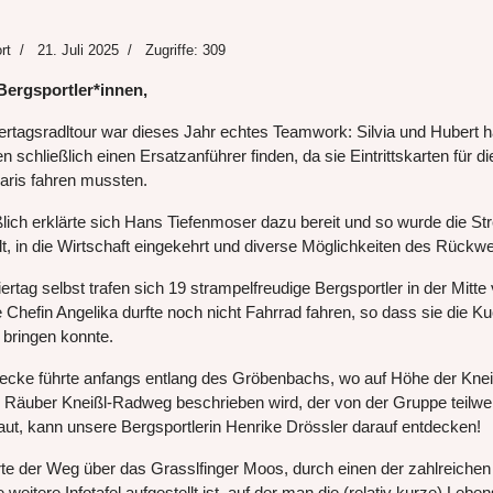
rt
21. Juli 2025
Zugriffe: 309
Bergsportler*innen,
tertagsradltour war dieses Jahr echtes Teamwork: Silvia und Hubert h
n schließlich einen Ersatzanführer finden, da sie Eintrittskarten fü
aris fahren mussten.
ßlich erklärte sich Hans Tiefenmoser dazu bereit und so wurde die
lt, in die Wirtschaft eingekehrt und diverse Möglichkeiten des Rück
rtag selbst trafen sich 19 strampelfreudige Bergsportler in der Mitte
 Chefin Angelika durfte noch nicht Fahrrad fahren, so dass sie die 
 bringen konnte.
ecke führte anfangs entlang des Gröbenbachs, wo auf Höhe der Kneipp-
r Räuber Kneißl-Radweg beschrieben wird, der von der Gruppe teilwe
aut, kann unsere Bergsportlerin Henrike Drössler darauf entdecken!
rte der Weg über das Grasslfinger Moos, durch einen der zahlreiche
 weitere Infotafel aufgestellt ist, auf der man die (relativ kurze) Le