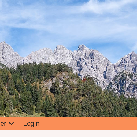
er
Login