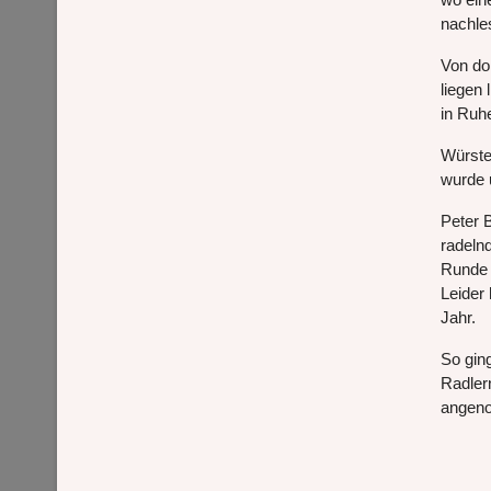
nachle
Von do
liegen
in Ruh
Würste
wurde 
Peter 
radeln
Runde 
Leider 
Jahr.
So ging
Radler
angen