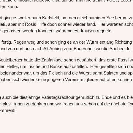
sen kann.
rt ging es weiter nach Karlsfeld, um den gleichnamigen See herum z
 ließ, aber mit Rosis Hilfe doch schnell wieder fand. Hier warteten s
e genossen werden konnten, während es draußen regnete.
 fertig, Regen weg und schon ging es an der Würm entlang Richtung
und von dort aus nach Alt Aubing zum Bauernhof, wo die Sachen der B
Beutelberger hatte die Zapfanlage schon gesäubert, das erste Fassl w
den Helfer, um Tische und Bänke aufzustellen. Hier gesellten sich n
beieinander war, um das Fleisch und die Würstl samt Salaten und sp
haben sich wieder keine jüngeren Vereinsmitglieder aufraffen können 
 auch die diesjährige Vatertagsradltour gemütlich zu Ende und es ble
n plus –innen zu danken und wir freuen uns schon auf die nächste To
ommen!!!